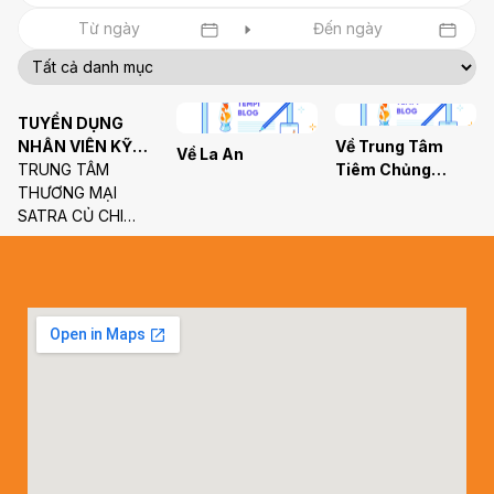
Tất cả danh mục
TUYỂN DỤNG
NHÂN VIÊN KỸ
Về Trung Tâm
Về La An
THUẬT CƠ ĐIỆN
TRUNG TÂM
Tiêm Chủng
THƯƠNG MẠI
VNVC Củ Chi
SATRA CỦ CHI
CẦN TUYỂN NHÂN
VIÊN KỸ THUẬT
CƠ ĐIỆN