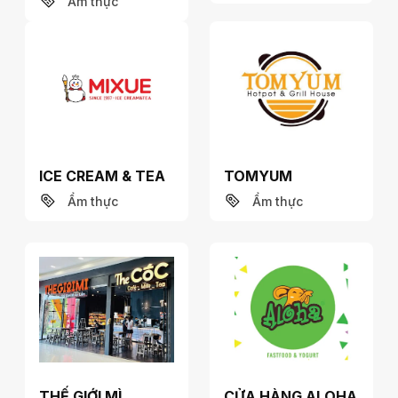
Ẩm thực
ICE CREAM & TEA
TOMYUM
Ẩm thực
Ẩm thực
THẾ GIỚI MÌ
CỬA HÀNG ALOHA