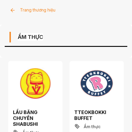
Trang chủ
Trang thương hiệu
Giới thiệu
Ưu đãi & Sự kiện
ẨM THỰC
Cửa Hàng
Khách hàng thành viên
Tuyển dụng
Tiện ích
Liên hệ
LẨU BĂNG
TTEOKBOKKI
CHUYỀN
BUFFET
SHABUSHI
Ẩm thực