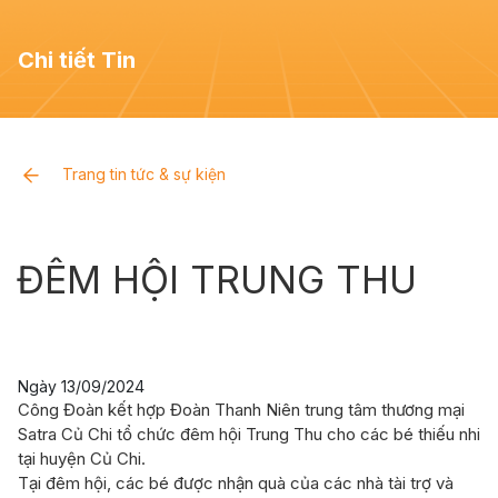
Trang chủ
Giới thiệu
Chi tiết Tin
Ưu đãi & Sự kiện
Cửa Hàng
Trang tin tức & sự kiện
Khách hàng thành viên
Tuyển dụng
ĐÊM HỘI TRUNG THU
Tiện ích
Liên hệ
Ngày 13/09/2024
Công Đoàn kết hợp Đoàn Thanh Niên trung tâm thương mại
Satra Củ Chi tổ chức đêm hội Trung Thu cho các bé thiếu nhi
tại huyện Củ Chi.
Tại đêm hội, các bé được nhận quà của các nhà tài trợ và